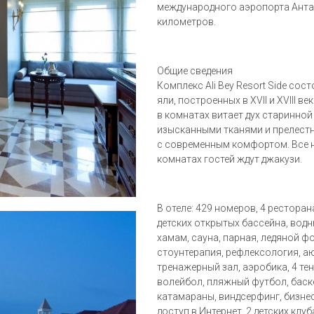
международного аэропорта Антал
километров.
Общие сведения
Комплекс Ali Bey Resort Side сос
яли, построенных в XVII и XVIII 
в комнатах витает дух старинно
изысканными тканями и прелестн
с современным комфортом. Все 
комнатах гостей ждут джакузи.
В отеле: 429 номеров, 4 ресторан
детских открытых бассейна, водн
хамам, сауна, парная, ледяной ф
стоунтерапия, рефлексология, аю
тренажерный зал, аэробика, 4 те
волейбол, пляжный футбол, баск
катамараны, виндсерфинг, бизнес-
доступ в Интернет, 2 детских клу