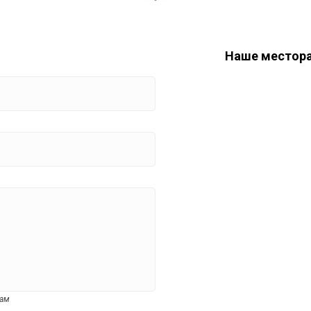
Наше местор
цам