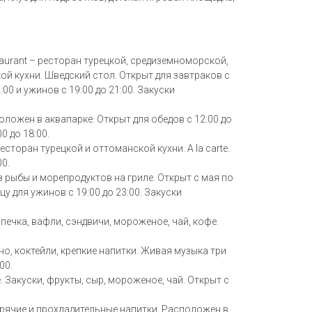
taurant – ресторан турецкой, средиземноморской,
ой кухни. Шведский стол. Открыт для завтраков с
4:00 и ужинов с 19:00 до 21:00. Закуски
оложен в аквапарке. Открыт для обедов с 12:00 до
0 до 18:00.
– ресторан турецкой и оттоманской кухни. A la carte.
00.
з рыбы и морепродуктов на гриле. Открыт с мая по
у для ужинов с 19:00 до 23:00. Закуски
Выпечка, вафли, сэндвичи, мороженое, чай, кофе.
но, коктейли, крепкие напитки. Живая музыка три
00.
. Закуски, фрукты, сыр, мороженое, чай. Открыт с
орячие и прохладительные напитки. Расположен в