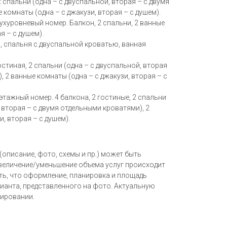
, 2 спальни (одна – с двуспальной, вторая – с двумя
 комнаты (одна – с джакузи, вторая – с душем).
: двухуровневый номер. Балкон, 2 спальни, 2 ванные
я – с душем).
ная, спальня с двуспальной кроватью, ванная
, гостиная, 2 спальни (одна – с двуспальной, вторая
, 2 ванные комнаты (одна – с джакузи, вторая – с
вухэтажный номер. 4 балкона, 2 гостиные, 2 спальни
 вторая – с двумя отдельными кроватями), 2
и, вторая – с душем).
описание, фото, схемы и пр.) может быть
увеличение/уменьшение объема услуг происходит
ть, что оформление, планировка и площадь
ианта, представленного на фото. Актуальную
ировании.