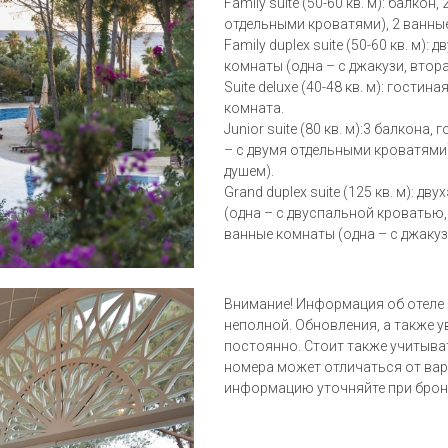
Family suite (50-60 кв. м): балкон
отдельными кроватями), 2 ванные
Family duplex suite (50-60 кв. м)
комнаты (одна – с джакузи, втора
Suite deluxe (40-48 кв. м): гости
комната.
Junior suite (80 кв. м):3 балкона
– с двумя отдельными кроватями)
душем).
Grand duplex suite (125 кв. м): д
(одна – с двуспальной кроватью,
ванные комнаты (одна – с джакуз
Внимание! Информация об отеле (
неполной. Обновления, а также 
постоянно. Стоит также учитыва
номера может отличаться от вар
информацию уточняйте при брон