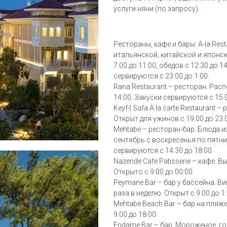
услуги няни (по запросу).
Рестораны, кафе и бары: A-la Res
итальянской, китайской и японск
7:00 до 11:00, обедов с 12:30 до 1
сервируются с 23:00 до 1:00.
Rana Restaurant – ресторан. Расп
14:00. Закуски сервируются с 15:0
Keyf-I Safa A la carte Restaurant 
Открыт для ужинов с 19:00 до 23:
Mehtabe – ресторан-бар. Блюда и
сентябрь с воскресенья по пятниц
сервируются с 14:30 до 18:00.
Nazende Cafe Patisserie – кафе. 
Открыто с 9:00 до 00:00.
Peymane Bar – бар у бассейна. Ви
раза в неделю. Открыт с 9:00 до 1:
Mehtabe Beach Bar – бар на пляже
9:00 до 18:00.
Endame Bar – бар. Мороженое, г