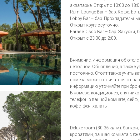
аквапарке. Открыт с 10:00 до 18:0
Rumi Lounge Bar – бар. Кофе. Есть
Lobby Bar – бар. Прохладительны
Открыт круглосуточно.
Farase Disco Bar – бар. Закуски,
Открыт с 23:00 до 2:00.
Внимание! Информация об отеле (
неполной. Обновления, а также 
постоянно. Стоит также учитыва
номера может отличаться от вар
информацию уточняйте при брон
В номере: кондиционер, спутников
телефон в ванной комнате, сейф,
кофе, фен, халаты.
Deluxe room (30-36 кв. м): балко
кроватями, ванная комната с дж