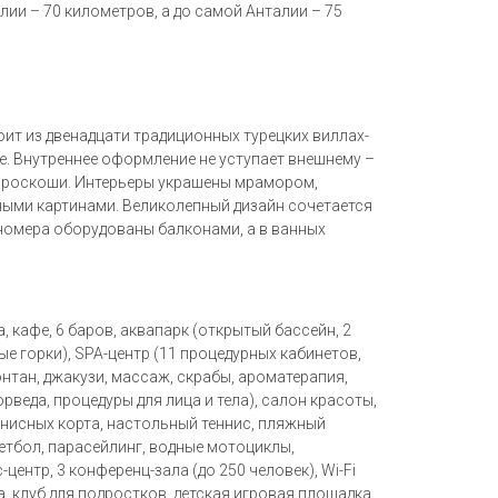
ии – 70 километров, а до самой Анталии – 75
тоит из двенадцати традиционных турецких виллах-
веке. Внутреннее оформление не уступает внешнему –
й роскоши. Интерьеры украшены мрамором,
ыми картинами. Великолепный дизайн сочетается
номера оборудованы балконами, а в ванных
а, кафе, 6 баров, аквапарк (открытый бассейн, 2
ые горки), SPA-центр (11 процедурных кабинетов,
онтан, джакузи, массаж, скрабы, ароматерапия,
рведа, процедуры для лица и тела), салон красоты,
ннисных корта, настольный теннис, пляжный
етбол, парасейлинг, водные мотоциклы,
центр, 3 конференц-зала (до 250 человек), Wi-Fi
ба, клуб для подростков, детская игровая площадка,