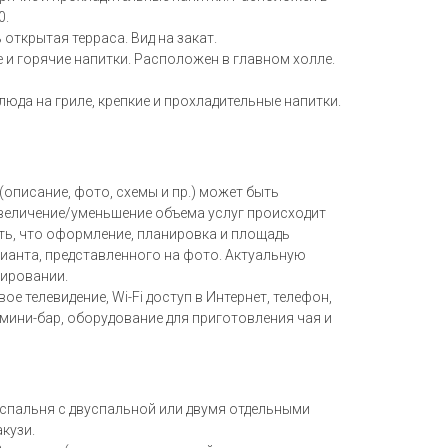
0.
 открытая терраса. Вид на закат.
е и горячие напитки. Расположен в главном холле.
 блюда на гриле, крепкие и прохладительные напитки.
описание, фото, схемы и пр.) может быть
увеличение/уменьшение объема услуг происходит
ть, что оформление, планировка и площадь
ианта, представленного на фото. Актуальную
ировании.
ое телевидение, Wi-Fi доступ в Интернет, телефон,
 мини-бар, оборудование для приготовления чая и
н, спальня с двуспальной или двумя отдельными
акузи.