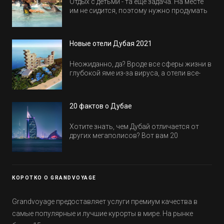
Отдых с детьми - та еще задача. На месте
им не сидится, поэтому нужно продумать
активность на весь день. Рассказываем,
куда пойти в Дубае всей семьей, чтобы
всем было интересно и весело.
Новые отели Дубая 2021
Неожиданно, да? Вроде все сферы жизни в
глубокой яме из-за вируса, а отели все-
равно открываются и строятся. Давайте
посмотрим, где мы сможем отдохнуть уже
в этом году! Напоминаем, что новые отели
20 фактов о Дубае
обычно на первые заезды дают промо-
цены.
Хотите знать, чем Дубай отличается от
других мегаполисов? Вот вам 20
интересных фактов о крупнейшем городе
Эмиратов. Проверьте, сколько фактов вы
уже знали, а что услышали впервые.
КОРОТКО О GRANDVOYAGE
Grandvoyage предоставляет услуги премиум качества в
самые популярные и лучшие курорты в мире. На рынке